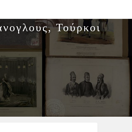
άνογλους, Τούρκοι