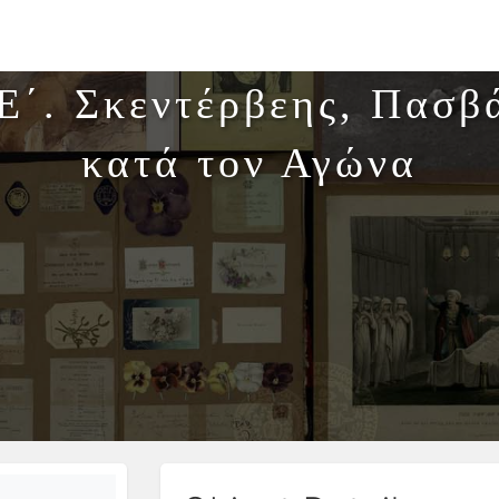
΄. Σκεντέρβεης, Πασβ
κατά τον Αγώνα