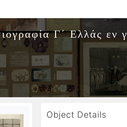
τιογραφία Γ΄ Ελλάς εν γ
Object Details