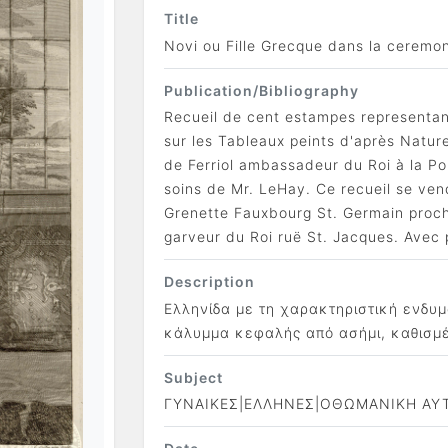
Title
Novi ou Fille Grecque dans la ceremo
Publication/Bibliography
Recueil de cent estampes representant
sur les Tableaux peints d'après Natur
de Ferriol ambassadeur du Roi à la Po
soins de Mr. LeHay. Ce recueil se vend
Grenette Fauxbourg St. Germain proche
garveur du Roi ruё St. Jacques. Avec p
Description
Ελληνίδα με τη χαρακτηριστική ενδυμ
κάλυμμα κεφαλής από ασήμι, καθισμ
Subject
ΓΥΝΑΙΚΕΣ|ΕΛΛΗΝΕΣ|ΟΘΩΜΑΝΙΚΗ ΑΥ