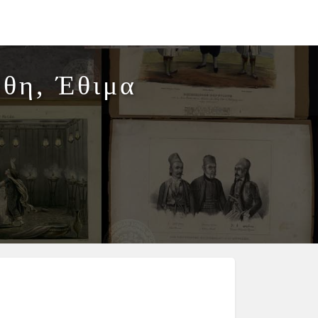
Ήθη, Έθιμα