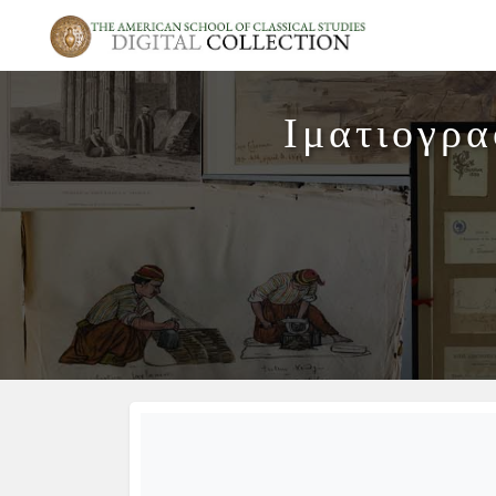
Ιματιογρα