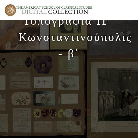
Τοπογραφία IF΄
Κωνσταντινούπολις
- β΄