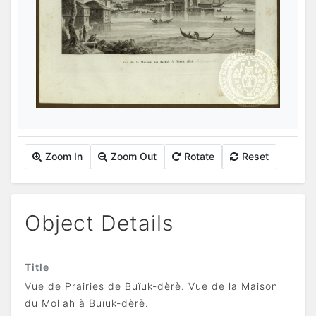
Zoom In
Zoom Out
Rotate
Reset
Object Details
Title
Vue de Prairies de Buїuk-dèrè. Vue de la Maison
du Mollah à Buїuk-dèrè.