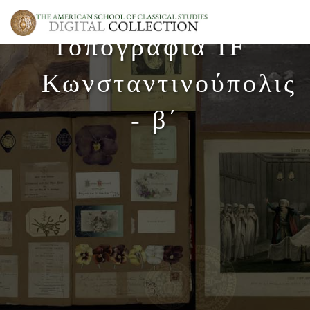
Τοπογραφία IF΄
Κωνσταντινούπολις
- β΄