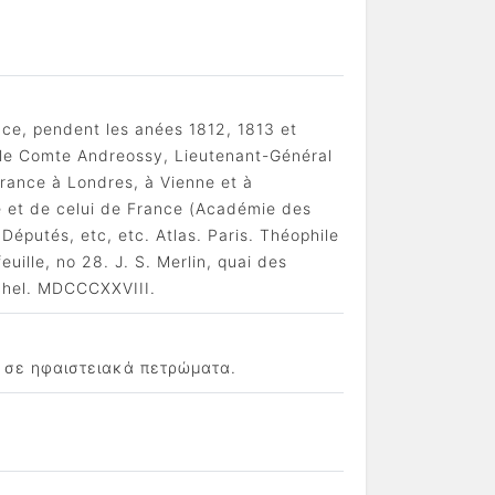
ace, pendent les anées 1812, 1813 et
. le Comte Andreossy, Lieutenant-Général
France à Londres, à Vienne et à
te et de celui de France (Académie des
putés, etc, etc. Atlas. Paris. Théophile
uille, no 28. J. S. Merlin, quai des
ichel. MDCCCXXVIII.
ά σε ηφαιστειακά πετρώματα.