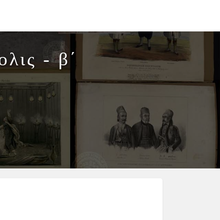
λις - β΄