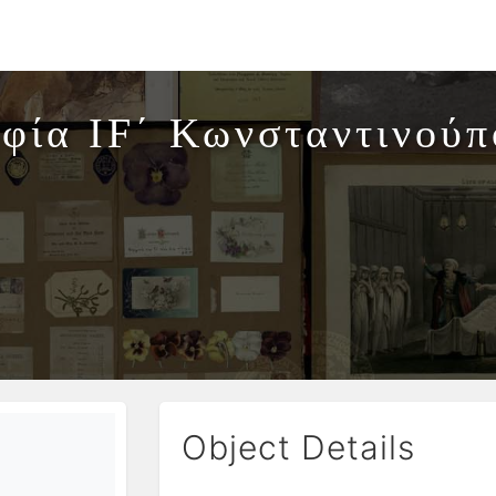
φία IF΄ Κωνσταντινούπο
Object Details