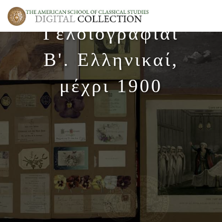
Γελοιογραφίαι
Β'. Ελληνικαί,
μέχρι 1900