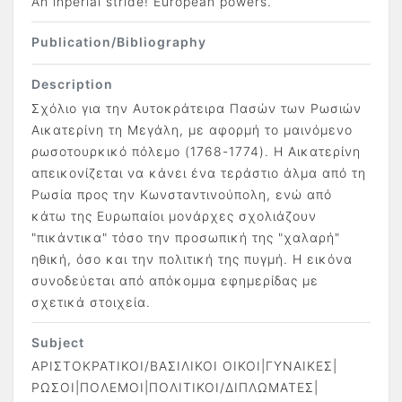
An inperial stride! European powers.
Publication/Bibliography
Description
Σχόλιο για την Αυτοκράτειρα Πασών των Ρωσιών
Αικατερίνη τη Μεγάλη, με αφορμή το μαινόμενο
ρωσοτουρκικό πόλεμο (1768-1774). Η Αικατερίνη
απεικονίζεται να κάνει ένα τεράστιο άλμα από τη
Ρωσία προς την Κωνσταντινούπολη, ενώ από
κάτω της Ευρωπαίοι μονάρχες σχολιάζουν
"πικάντικα" τόσο την προσωπική της "χαλαρή"
ηθική, όσο και την πολιτική της πυγμή. Η εικόνα
συνοδεύεται από απόκομμα εφημερίδας με
σχετικά στοιχεία.
Subject
ΑΡΙΣΤΟΚΡΑΤΙΚΟΙ/ΒΑΣΙΛΙΚΟΙ ΟΙΚΟΙ|ΓΥΝΑΙΚΕΣ|
ΡΩΣΟΙ|ΠΟΛΕΜΟΙ|ΠΟΛΙΤΙΚΟΙ/ΔΙΠΛΩΜΑΤΕΣ|