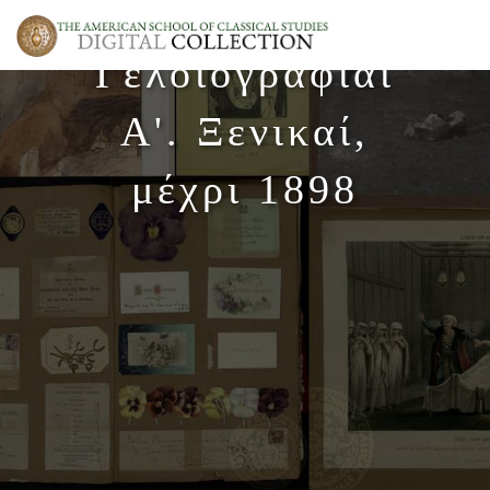
Γελοιογραφίαι
Α'. Ξενικαί,
μέχρι 1898